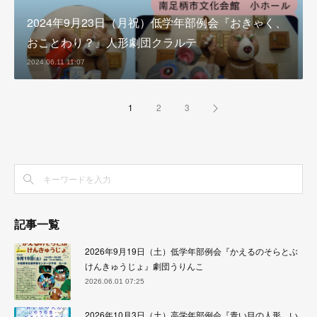
2024年9月23日（月祝）低学年部例会『おきゃく、
おことわり？』人形劇団クラルテ
2024.06.11 11:07
1
2
3
記事一覧
2026年9月19日（土）低学年部例会『かえるのそらとぶ
けんきゅうじょ』劇団うりんこ
2026.06.01 07:25
2026年10月3日（土）高学年部例会『青い目の人形 い