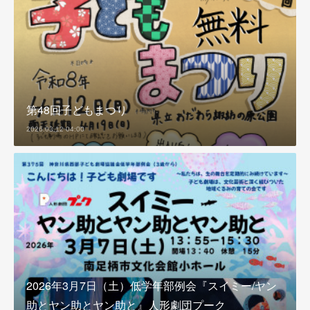
第48回子どもまつり
2026.03.12 04:00
2026年3月7日（土）低学年部例会『スイミー/ヤン
助とヤン助とヤン助と』人形劇団プーク