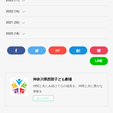
(
2
)
(
1
)
(
1
)
2022
(
16
)
(
1
)
(
1
)
(
1
)
(
1
)
2021
(
30
)
(
1
)
(
3
)
(
4
)
(
3
)
2020
(
18
)
(
2
)
(
1
)
(
1
)
(
1
)
(
4
)
(
1
)
(
2
)
(
2
)
(
3
)
(
1
)
(
2
)
(
1
)
(
1
)
(
1
)
(
1
)
(
5
)
(
2
)
(
1
)
神奈川県西部子ども劇場
(
1
)
仲間と共にみ続けて心の成長を、仲間と共に豊かな
(
5
)
(
1
)
体験を
(
1
)
(
3
)
(
1
)
フォロー
(
3
)
(
1
)