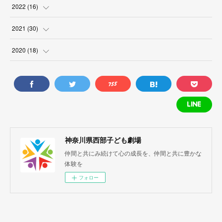
(
2
)
(
1
)
(
1
)
2022
(
16
)
(
1
)
(
1
)
(
1
)
(
1
)
2021
(
30
)
(
1
)
(
3
)
(
4
)
(
3
)
2020
(
18
)
(
2
)
(
1
)
(
1
)
(
1
)
(
4
)
(
1
)
(
2
)
(
2
)
(
3
)
(
1
)
(
2
)
(
1
)
(
1
)
(
1
)
(
1
)
(
5
)
(
2
)
(
1
)
神奈川県西部子ども劇場
(
1
)
仲間と共にみ続けて心の成長を、仲間と共に豊かな
(
5
)
(
1
)
体験を
(
1
)
(
3
)
(
1
)
フォロー
(
3
)
(
1
)
(
3
)
(
3
)