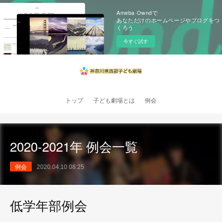
Ameba Owndで
あなただけのホームページやブログをつ
くろう
今すぐ試す
トップ
子ども劇場とは
例会
2020-2021年 例会一覧
例会
2020.04.10 08:25
低学年部例会