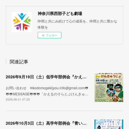
神奈川県西部子ども劇場
仲間と共にみ続けて心の成長を、仲間と共に豊かな
体験を
フォロー
関連記事
2026年9月19日（土）低学年部例会『かえるのそらとぶけんきゅうじょ』劇団うりんこ
お問い合わせ ✉kodomogekijyou.info@gmail.com🐸
🐸🐸MESSAGE🐸🐸🐸「かえるのそらとぶけんきゅ…
2026.06.01 07:25
2026年10月3日（土）高学年部例会『青い目の人形 いのちの音・ピアノコンサート』劇団そらのゆめ