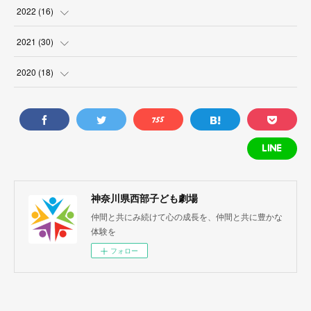
(
2
)
(
1
)
(
1
)
2022
(
16
)
(
1
)
(
1
)
(
1
)
(
1
)
2021
(
30
)
(
1
)
(
3
)
(
4
)
(
3
)
2020
(
18
)
(
2
)
(
1
)
(
1
)
(
1
)
(
4
)
(
1
)
(
2
)
(
2
)
(
3
)
(
1
)
(
2
)
(
1
)
(
1
)
(
1
)
(
1
)
(
5
)
(
2
)
(
1
)
神奈川県西部子ども劇場
(
1
)
仲間と共にみ続けて心の成長を、仲間と共に豊かな
(
5
)
(
1
)
体験を
(
1
)
(
3
)
(
1
)
フォロー
(
3
)
(
1
)
(
3
)
(
3
)