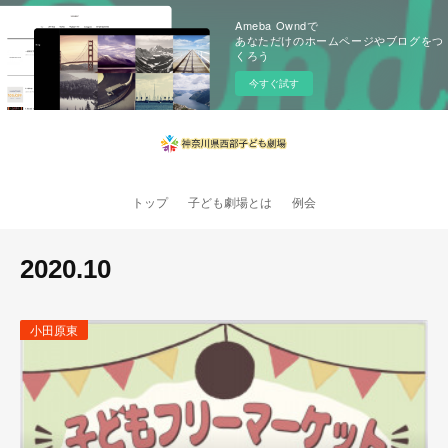
Ameba Owndで
あなただけのホームページやブログをつ
くろう
今すぐ試す
トップ
子ども劇場とは
例会
2020
.
10
小田原東