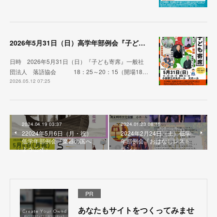
2026年5月31日（日）高学年部例会『子ども寄席』一般社団法人 落語協会
日時 2026年5月31日（日）『子ども寄席』一般社
団法人 落語協会 18：25～20：15（開場18…
2026.05.12 07:25
2024.04.19 03:37
2024.01.23 08:15
22024年5月6日（月・祝）
2024年2月24日（土）低学
低学年部例会『楽器の国へ
年部例会『おはなしレスト
ようこそ』
ラン』
PR
あなたもサイトをつくってみませ