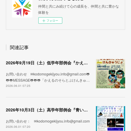
仲間と共にみ続けて心の成長を、仲間と共に豊かな
体験を
フォロー
関連記事
2026年9月19日（土）低学年部例会『かえるのそらとぶけんきゅうじょ』劇団うりんこ
お問い合わせ ✉kodomogekijyou.info@gmail.com🐸
🐸🐸MESSAGE🐸🐸🐸「かえるのそらとぶけんきゅ…
2026.06.01 07:25
2026年10月3日（土）高学年部例会『青い目の人形 いのちの音・ピアノコンサート』劇団そらのゆめ
お問い合わせ： ✉kodomogekijyou.info@gmail.com
2026.06.01 07:20