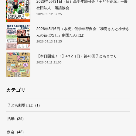
2026年5月31日（日）高学年部例会『子ども寄席』一般
社団法人 落語協会
2026.05.12 07:25
2026年5月6日（水祝）低学年部例会『和尚さんと小僧さ
んの昔ばなし』劇団たんぽぽ
2026.04.13 13:25
【本日開催！！】4/12（日）第48回子どもまつり
2026.04.11 21:05
カテゴリ
子ども劇場とは
(
1
)
活動
(
25
)
例会
(
43
)