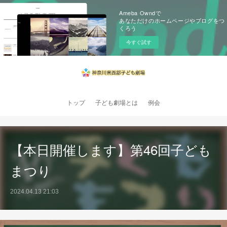
Ameba Owndで
あなただけのホームページやブログをつ
くろう
今すぐ試す
トップ
子ども劇場とは
例会
【本日開催します】第46回子ども
まつり
2024.04.13 21:03