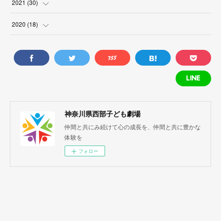
(
1
)
(
1
)
2021
(
30
)
(
1
)
(
3
)
(
4
)
(
3
)
2020
(
18
)
(
2
)
(
1
)
(
1
)
(
1
)
(
4
)
(
1
)
(
2
)
(
2
)
(
3
)
(
1
)
(
2
)
(
1
)
(
1
)
(
1
)
(
1
)
(
5
)
(
2
)
(
1
)
神奈川県西部子ども劇場
(
1
)
仲間と共にみ続けて心の成長を、仲間と共に豊かな
(
5
)
(
1
)
体験を
(
1
)
(
3
)
(
1
)
フォロー
(
3
)
(
1
)
(
3
)
(
3
)
(
3
)
(
5
)