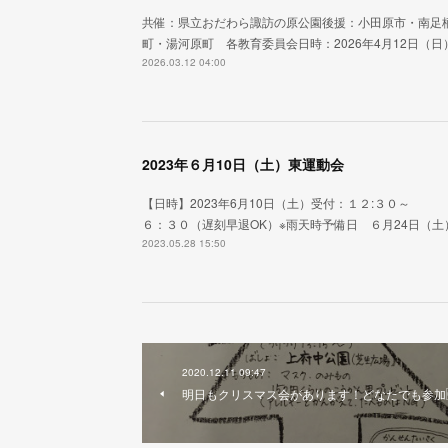
共催：県立おだわら諏訪の原公園後援：小田原市・南足
町・湯河原町 各教育委員会日時：2026年4月12日（日）
2026.03.12 04:00
2023年６月10日（土）東運動会
【日時】2023年6月10日（土）受付：１
６：３０（遅刻早退OK）※雨天時予備日 ６月24日（土）
2023.05.28 15:50
2020.12.11 09:47
明日もクリスマス会があります！どなたでも参加