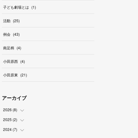
子ども劇場とは
(
1
)
活動
(
25
)
例会
(
43
)
南足柄
(
4
)
小田原西
(
4
)
小田原東
(
21
)
アーカイブ
2026
(
8
)
2025
(
2
)
(
2
)
(
1
)
2024
(
7
)
(
1
)