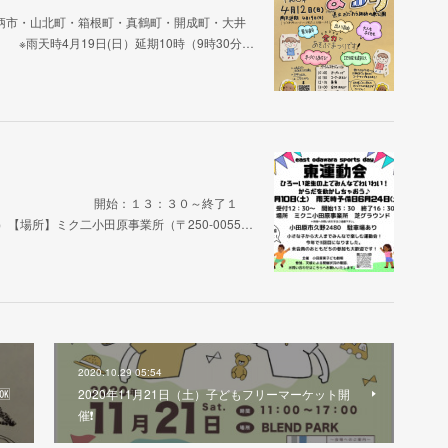
柄市・山北町・箱根町・真鶴町・開成町・大井
 ※雨天時4月19日(日）延期10時（9時30分…
２:３０～ 開始：１３：３０～終了１
【場所】ミク二小田原事業所（〒250-0055…
2020.10.29 05:54

2020年11月21日（土）子どもフリーマーケット開
催❗️