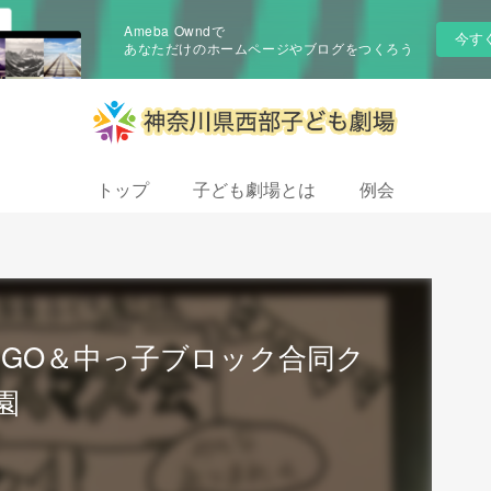
Ameba Owndで
今す
あなただけのホームページやブログをつくろう
トップ
子ども劇場とは
例会
まGO＆中っ子ブロック合同ク
園