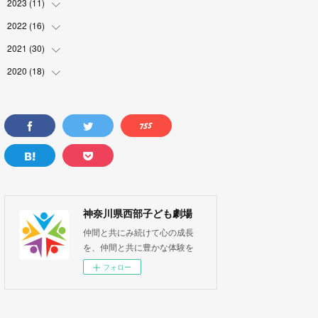
(
2
)
(
1
)
2023
(
11
(
1
)
)
(
2
)
(
1
)
2022
(
16
(
1
)
)
(
1
)
(
1
)
(
1
)
2021
(
30
(
1
)
)
(
1
)
(
3
)
(
4
)
2020
(
18
(
3
)
)
(
2
)
(
1
)
(
1
)
(
1
)
(
4
)
(
1
)
(
2
)
(
2
)
(
3
)
(
1
)
(
2
)
(
1
)
(
1
)
(
1
)
(
1
)
(
5
)
(
2
)
(
1
)
(
1
)
(
5
)
(
1
)
(
1
)
(
3
)
(
1
)
神奈川県西部子ども劇場
(
3
)
(
1
)
仲間と共にみ続けて心の成長
(
3
)
を、仲間と共に豊かな体験を
(
3
)
フォロー
(
3
)
(
5
)
(
3
)