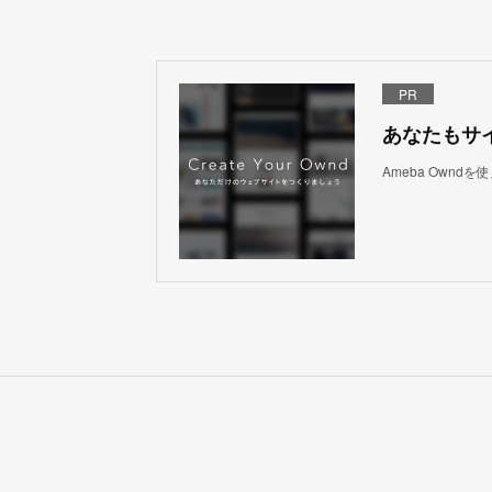
PR
あなたもサ
Ameba Own